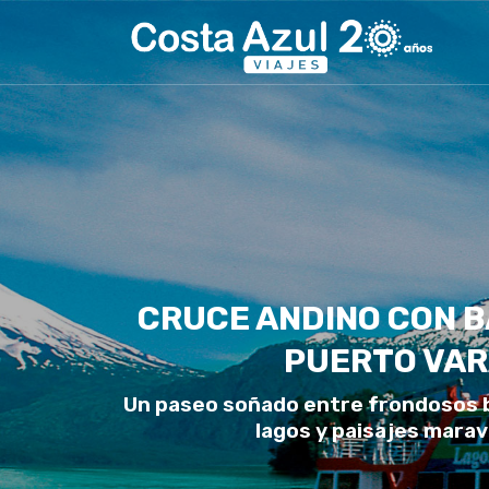
CRUCE ANDINO CON B
PUERTO VA
Un paseo soñado entre frondosos 
lagos y paisajes maravi