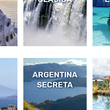
OS
URUGUAY
C
Y CHILE