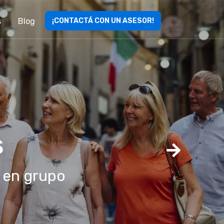
s
Blog
¡CONTACTÁ CON UN ASESOR!
ta
Next
perado