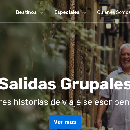
Destinos
Especiales
Quienes Somo
rgentina Secre
la aventura de descubrir lo ines
Ver mas