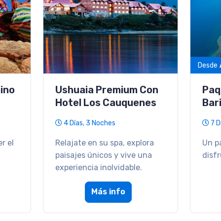
USD 3950
Desde
 Y
SentÍ Turquia - Salida
Paq
Grupal
Pur
13 Días, 11 Noches
6 D
ble
El programa esencial para
Una 
uerzo
conocer los principales
lo m
destinos de Turquía.
Más info