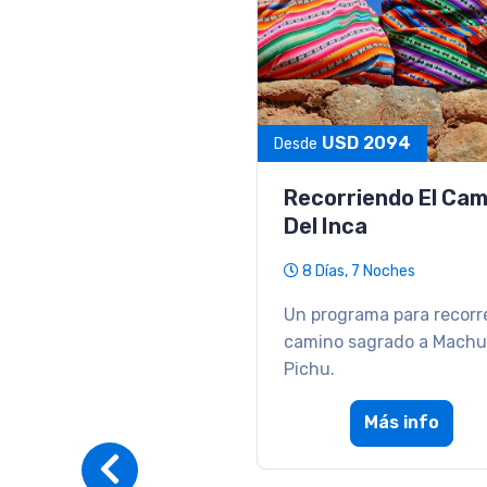
ARS 1606790
Desde
Paquete A Calafate
Glaciares Gourmet
4 Días, 3 Noches
Una Experiencia inolvida
entre glaciares con alm
Gourmet en crucero.
Más info