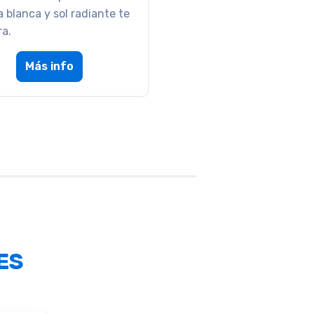
 de los cerros.
Más info
ES