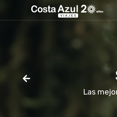
A
Previous
Viví 