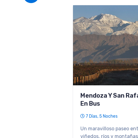
Ski En Ushuaia
8 Días, 7 Noches
Ski en Ushuaia: viví la ni
en el fin del mundo con 
Castor.