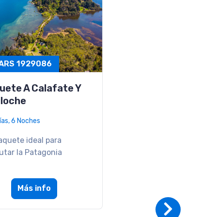
uete A Salta Y
mamarca
ías, 5 Noches
escapada para conocer
ejor del Norte Argentino
Más info