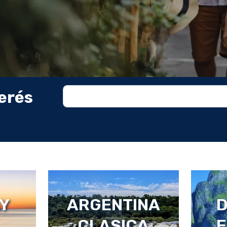
erés
ICA
BRASIL
P
L
INTE