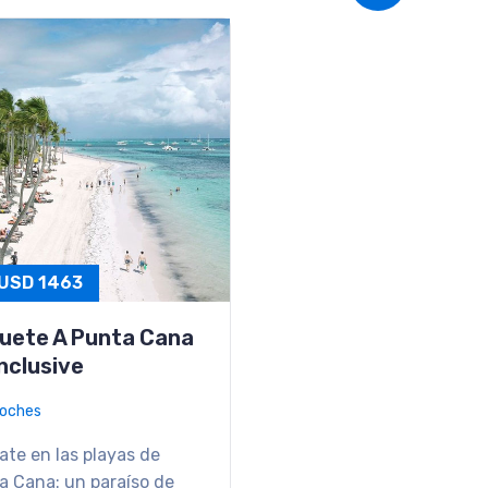
uete A Cataratas
 Iguazu Y Salta
ias, 6 Noches
atas y Salta: un viaje
 la fuerza del agua y la