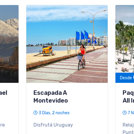
ARS 1036720
Desde
Escapada A San Martin
Paq
De Los Andes
Del
4 Días, 3 Noches
7 D
eve
Cerro
Un viaje ideal para
Catar
desconectar y disfrutar la
entre