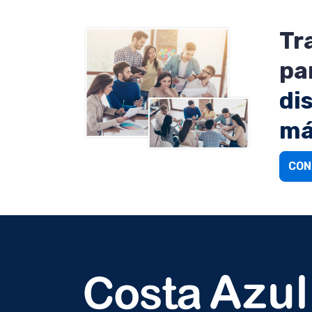
Tr
pa
di
má
CON