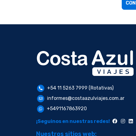
CON
+54 11 5263 7999 (Rotativas)
informes@costaazulviajes.com.ar
+5491167863920
¡Seguinos en nuestras redes!
Nuestros sitios web: