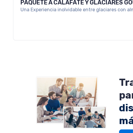
ESCAPADA A SAN MARTIN DE LOS ANDE
Un viaje ideal para desconectar y disfrutar la mag
Tr
pa
di
má