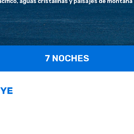
acífico, aguas cristalinas y paisajes de montaña 
7 NOCHES
UYE