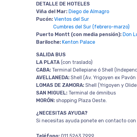
DETALLE DE HOTELES
Viña del Mar:
Diego de Almagro
Pucón:
Vientos del Sur
Cumbres del Sur (febrero-marzo)
Puerto Montt (con media pensión):
Don L
Bariloche:
Kenton Palace
SALIDA BUS
LA PLATA
(con traslado)
CABA:
Terminal Dellepiane ó Shell (Indepen
AVELLANEDA:
Shell (Av. Yrigoyen ex Pavón
LOMAS DE ZAMORA:
Shell (Yrigoyen y Olide
SAN MIGUEL:
Terminal de ómnibus
MORÓN:
shopping Plaza Oeste.
¿NECESITAS AYUDA?
Si necesitas ayuda ponete en contacto con 
Teléfono:
011 5263 7999