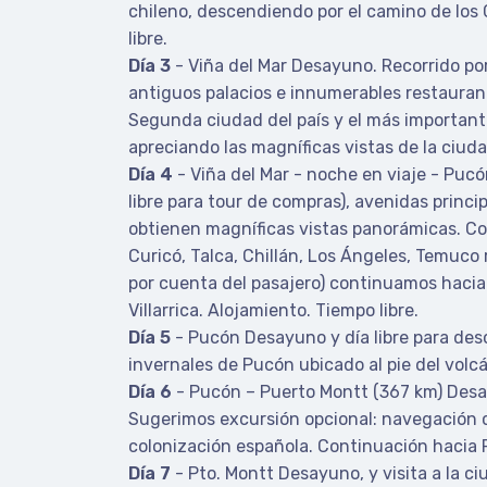
chileno, descendiendo por el camino de los 
libre.
Día 3
- Viña del Mar Desayuno. Recorrido po
antiguos palacios e innumerables restaurantes
Segunda ciudad del país y el más importante 
apreciando las magníficas vistas de la ciuda
Día 4
-
Viña del Mar - noche en viaje - Puc
libre para tour de compras), avenidas princ
obtienen magníficas vistas panorámicas. Con
Curicó, Talca, Chillán, Los Ángeles, Temuco
por cuenta del pasajero) continuamos hacia 
Villarrica. Alojamiento. Tiempo libre.
Día 5
- Pucón Desayuno y día libre para des
invernales de Pucón ubicado al pie del volc
Día 6
- Pucón – Puerto Montt (367 km) Desayu
Sugerimos excursión opcional: navegación co
colonización española. Continuación hacia 
Día 7
- Pto. Montt Desayuno, y visita a la ci