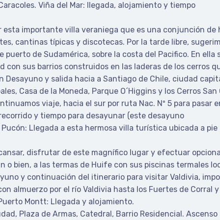
Caracoles. Viña del Mar: llegada, alojamiento y tiempo
r esta importante villa veraniega que es una conjunción de
, cantinas típicas y discotecas. Por la tarde libre, sugerimo
puerto de Sudamérica, sobre la costa del Pacifico. En ella s
d con sus barrios construidos en las laderas de los cerros q
ón Desayuno y salida hacia a Santiago de Chile, ciudad capi
ipales, Casa de la Moneda, Parque O´Higgins y los Cerros San
tinuamos viaje, hacia el sur por ruta Nac. Nº 5 para pasar 
 recorrido y tiempo para desayunar (este desayuno
Pucón: Llegada a esta hermosa villa turística ubicada a pie 
cansar, disfrutar de este magnífico lugar y efectuar opcion
án o bien, a las termas de Huife con sus piscinas termales l
no y continuación del itinerario para visitar Valdivia, impo
n almuerzo por el río Valdivia hasta los Fuertes de Corral
Puerto Montt: Llegada y alojamiento.
udad, Plaza de Armas, Catedral, Barrio Residencial. Ascenso a