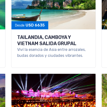
USD 6635
Desde
TAILANDIA, CAMBOYA Y
VIETNAM SALIDA GRUPAL
Viví la esencia de Asia entre arrozales,
budas dorados y ciudades vibrantes.