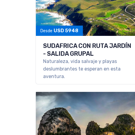
USD 5948
Desde
SUDAFRICA CON RUTA JARDÍN
- SALIDA GRUPAL
Naturaleza, vida salvaje y playas
deslumbrantes te esperan en esta
aventura.