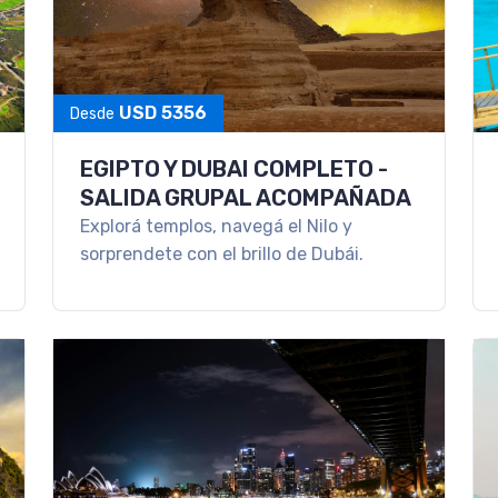
USD 5356
Desde
EGIPTO Y DUBAI COMPLETO -
SALIDA GRUPAL ACOMPAÑADA
Explorá templos, navegá el Nilo y
sorprendete con el brillo de Dubái.