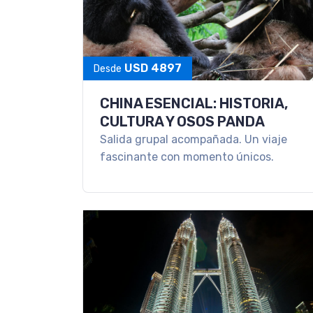
USD 4897
Desde
CHINA ESENCIAL: HISTORIA,
CULTURA Y OSOS PANDA
Salida grupal acompañada. Un viaje
fascinante con momento únicos.