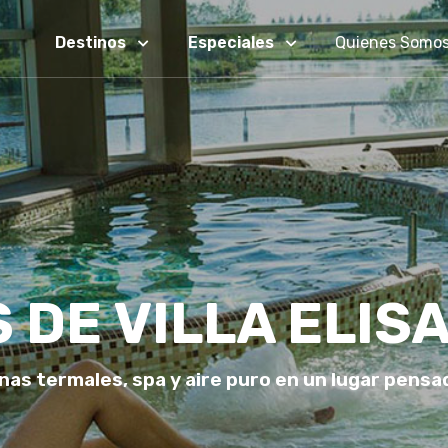
Destinos
Especiales
Quienes Somo
 DE VILLA ELISA
nas termales, spa y aire puro en un lugar pensa