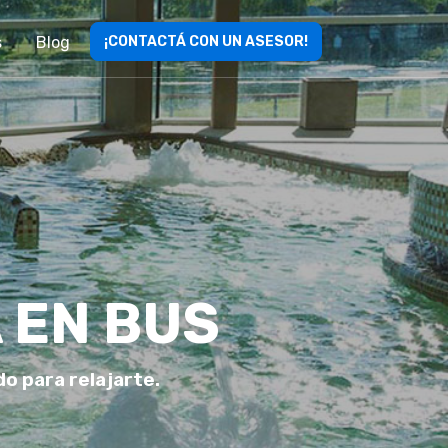
s
Blog
¡CONTACTÁ CON UN ASESOR!
 EN BUS
do para relajarte.