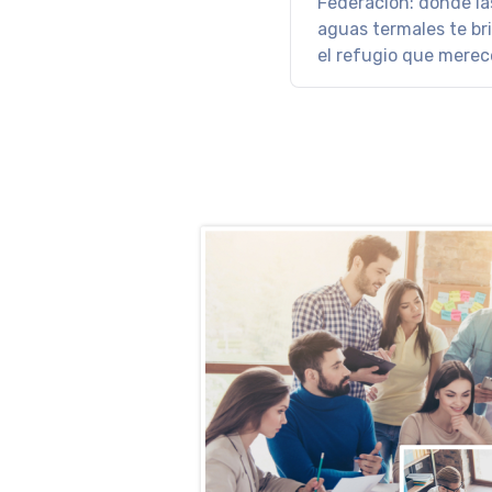
LOS PINOS RESO
SPA
Hotel Los Pinos Reso
Spa el lugar ideal pa
descanso soñado.