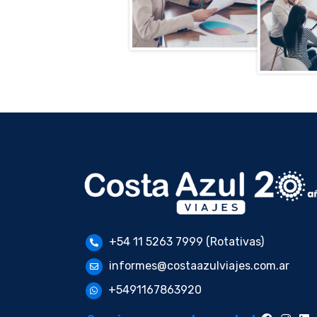
+54 11 5263 7999 (Rotativas)
informes@costaazulviajes.com.ar
+5491167863920