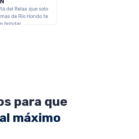
HES A PURO
AX
nso asegurado en un
so Termal en medio de
cordillera de los
s
s para que
 al máximo