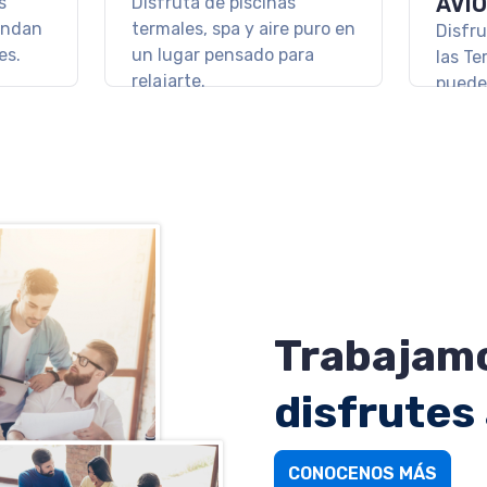
RT &
NOC
Las mejores vacaciones en
familia las vivís en Los
REL
Pinos Resort & Spa Termal
rt &
Desca
ra un
paraí
la Pre
Ande
Trabajamo
disfrutes
CONOCENOS MÁS