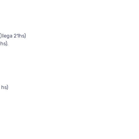
(llega 21hs)
hs).
 hs)