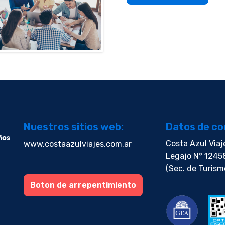
Nuestros sitios web:
Datos de co
Costa Azul Viaj
www.costaazulviajes.com.ar
Legajo N° 1245
(Sec. de Turism
Boton de arrepentimiento