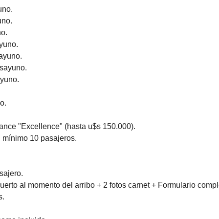
uno.
uno.
o.
ayuno.
ayuno.
esayuno.
ayuno.
o.
ance "Excellence" (hasta u$s 150.000).
 mínimo 10 pasajeros.
sajero.
erto al momento del arribo + 2 fotos carnet + Formulario compl
s.