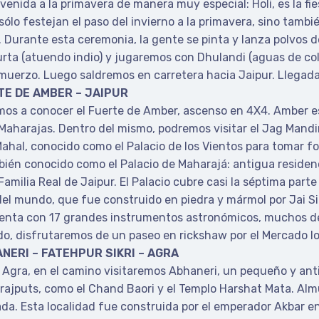
venida a la primavera de manera muy especial: Holi, es la fie
ólo festejan el paso del invierno a la primavera, sino tambié
 Durante esta ceremonia, la gente se pinta y lanza polvos de
rta (atuendo indio) y jugaremos con Dhulandi (aguas de col
muerzo. Luego saldremos en carretera hacia Jaipur. Llegada
RTE DE AMBER – JAIPUR
os a conocer el Fuerte de Amber, ascenso en 4X4. Amber es
s Maharajas. Dentro del mismo, podremos visitar el Jag Mandir
ahal, conocido como el Palacio de los Vientos para tomar fo
ambién conocido como el Palacio de Maharajá: antigua resid
amilia Real de Jaipur. El Palacio cubre casi la séptima parte
del mundo, que fue construido en piedra y mármol por Jai S
 cuenta con 17 grandes instrumentos astronómicos, muchos de
do, disfrutaremos de un paseo en rickshaw por el Mercado lo
ANERI – FATEHPUR SIKRI – AGRA
Agra, en el camino visitaremos Abhaneri, un pequeño y ant
ajputs, como el Chand Baori y el Templo Harshat Mata. Almu
. Esta localidad fue construida por el emperador Akbar en 