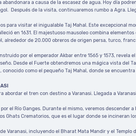
la abandonara a causa de la escasez de agua. Hoy día podre
ogol. Después de la visita, continuaremos rumbo a Agra. Lleg
s para visitar el inigualable Taj Mahal. Este excepcional 
eció en 1631. El majestuoso mausoleo combina elementos de
él, alrededor de 20.000 obreros de origen persa, turco, fran
nstruido por el emperador Akbar entre 1565 y 1573, revela e
iseño. Desde el Fuerte obtendremos una mágica vista del Taj 
, conocido como el pequeño Taj Mahal, donde se encuentra 
NASI
a abordar el tren con destino a Varanasi. Llegada a Varanasi 
or el Río Ganges. Durante el mismo, veremos descender a lo
os Ghats Crematorios, que es el lugar donde se incineran los
 de Varanasi, incluyendo el Bharat Mata Mandir y el Templo 