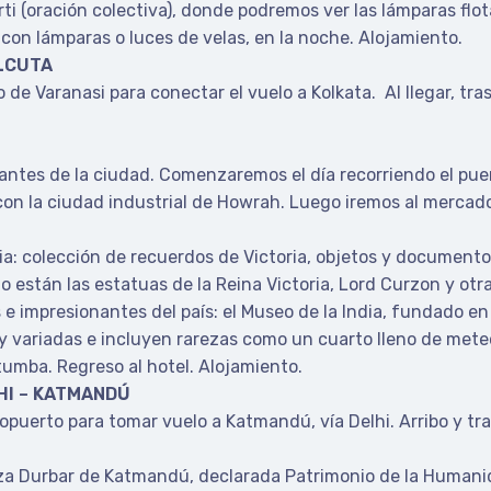
ti (oración colectiva), donde podremos ver las lámparas flot
 con lámparas o luces de velas, en la noche. Alojamiento.
ALCUTA
de Varanasi para conectar el vuelo a Kolkata. Al llegar, trasl
antes de la ciudad. Comenzaremos el día recorriendo el pue
n la ciudad industrial de Howrah. Luego iremos al mercado de
ria: colección de recuerdos de Victoria, objetos y documento
o están las estatuas de la Reina Victoria, Lord Curzon y otr
 impresionantes del país: el Museo de la India, fundado en 1
variadas e incluyen rarezas como un cuarto lleno de meteori
umba. Regreso al hotel. Alojamiento.
LHI – KATMANDÚ
opuerto para tomar vuelo a Katmandú, vía Delhi. Arribo y tra
aza Durbar de Katmandú, declarada Patrimonio de la Human