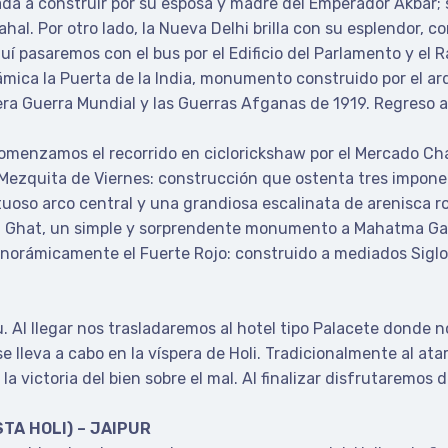
a a construir por su esposa y madre del Emperador Akbar; 
hal. Por otro lado, la Nueva Delhi brilla con su esplendor, c
í pasaremos con el bus por el Edificio del Parlamento y el R
ámica la Puerta de la India, monumento construido por el 
era Guerra Mundial y las Guerras Afganas de 1919. Regreso a
 comenzamos el recorrido en ciclorickshaw por el Mercado 
Mezquita de Viernes: construcción que ostenta tres impone
oso arco central y una grandiosa escalinata de arenisca r
Raj Ghat, un simple y sorprendente monumento a Mahatma Gandh
norámicamente el Fuerte Rojo: construido a mediados Siglo
 Al llegar nos trasladaremos al hotel tipo Palacete donde no
e lleva a cabo en la víspera de Holi. Tradicionalmente al at
a la victoria del bien sobre el mal. Al finalizar disfrutarem
STA HOLI) – JAIPUR