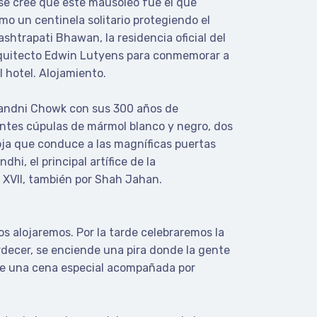
se cree que este mausoleo fue el que
omo un centinela solitario protegiendo el
ashtrapati Bhawan, la residencia oficial del
arquitecto Edwin Lutyens para conmemorar a
l hotel. Alojamiento.
Chandni Chowk con sus 300 años de
ntes cúpulas de mármol blanco y negro, dos
oja que conduce a las magníficas puertas
i, el principal artífice de la
 XVII, también por Shah Jahan.
s alojaremos. Por la tarde celebraremos la
ardecer, se enciende una pira donde la gente
os de una cena especial acompañada por