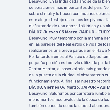
Desayuno. En la India cada año se da la bien
celebraciones más importantes del país. No s
sobre el mal; y lo hacen con muchos colores.
este alegre festejo usaremos los piyamas Ku
disfrutando de una danza folklórica y un al
DÍA 07. Jueves 05 Marzo. JAIPUR – FUE
Desayuno. Muy temprano por la mañana irem
en las paredes del Real estilo de vida de lo
realizaremos una breve parada en el Hawa M
Por la tarde iremos al Palacio de Jaipur, t
pequeña porción es todavía utilizada por la F
Jantar Mantar, el observatorio más grande 
de la puerta de la ciudad, el observatorio
funcionamiento. Al finalizar nuestro recorri
DÍA 08. Viernes 06 Marzo. JAIPUR – ABH
Desayuno. Saldremos por carretera rumbo a 
monumentos medievales de la época de los r
también conocida como la ciudad abandonada