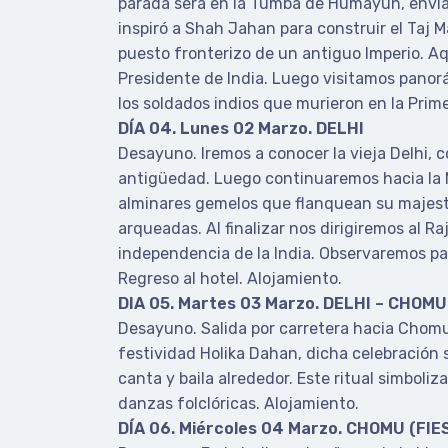
parada será en la Tumba de Humayun, enviad
inspiró a Shah Jahan para construir el Taj Ma
puesto fronterizo de un antiguo Imperio. Aqu
Presidente de India. Luego visitamos panor
los soldados indios que murieron en la Prim
DÍA 04. Lunes 02 Marzo. DELHI
Desayuno. Iremos a conocer la vieja Delhi,
antigüedad. Luego continuaremos hacia la 
alminares gemelos que flanquean su majestu
arqueadas. Al finalizar nos dirigiremos al 
independencia de la India. Observaremos pa
Regreso al hotel. Alojamiento.
DIA 05. Martes 03 Marzo. DELHI – CHOMU
Desayuno. Salida por carretera hacia Chomu.
festividad Holika Dahan, dicha celebración s
canta y baila alrededor. Este ritual simboliz
danzas folclóricas. Alojamiento.
DÍA 06. Miércoles 04 Marzo. CHOMU (FIE