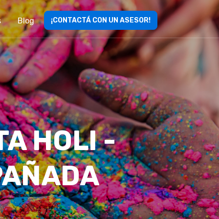
s
Blog
¡CONTACTÁ CON UN ASESOR!
A HOLI -
PAÑADA