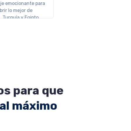
jores resorts de
a Maya
s para que
 al máximo