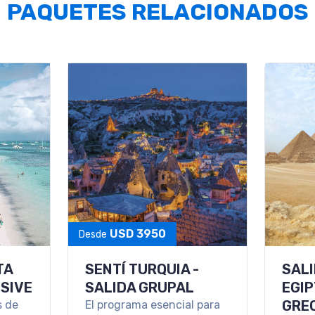
PAQUETES RELACIONADOS
MANA
LA HABANA, CAYO
PAQU
GUILLERMO &
DEL
ana
s
VARADERO
Disfr