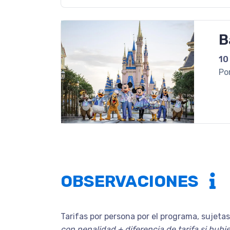
B
10
Po
OBSERVACIONES
Tarifas por persona por el programa, sujeta
con penalidad + diferencia de tarifa si hubi