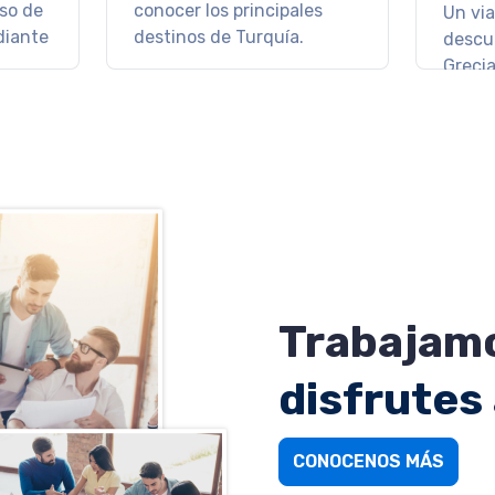
los me
Descanso y relax en las
Rivier
playas de Cuba
Trabajamo
disfrutes
CONOCENOS MÁS