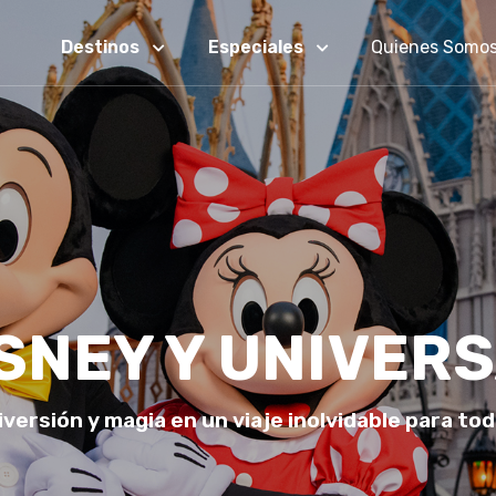
Destinos
Especiales
Quienes Somo
SNEY Y UNIVER
versión y magia en un viaje inolvidable para toda