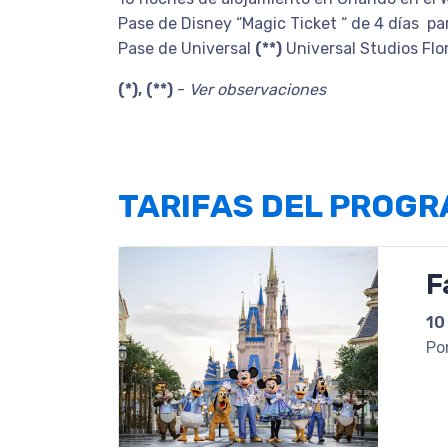
Pase de Disney “Magic Ticket “ de 4 días p
Pase de Universal
(**)
Universal Studios Flor
(*), (**)
-
Ver observaciones
TARIFAS DEL PROG
F
10
Po