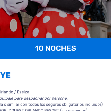
10 NOCHES
UYE
Orlando / Ezeiza
 equipaje para despachar por persona.
la o similar con todos los seguros obligatorios incluidos)
el WORLDQUEST ORLANDO RESORT (sin desayuno)