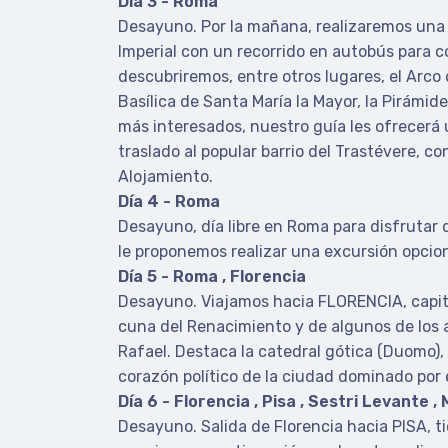
Día 3 - Roma
Desayuno. Por la mañana, realizaremos una 
Imperial con un recorrido en autobús para co
descubriremos, entre otros lugares, el Arco d
Basílica de Santa María la Mayor, la Pirámide 
más interesados, nuestro guía les ofrecerá un
traslado al popular barrio del Trastévere, 
Alojamiento.
Día 4 - Roma
Desayuno, día libre en Roma para disfrutar de
le proponemos realizar una excursión opciona
Día 5 - Roma , Florencia
Desayuno. Viajamos hacia FLORENCIA, capita
cuna del Renacimiento y de algunos de los ar
Rafael. Destaca la catedral gótica (Duomo), 
corazón político de la ciudad dominado por 
Día 6 - Florencia , Pisa , Sestri Levante ,
Desayuno. Salida de Florencia hacia PISA, t