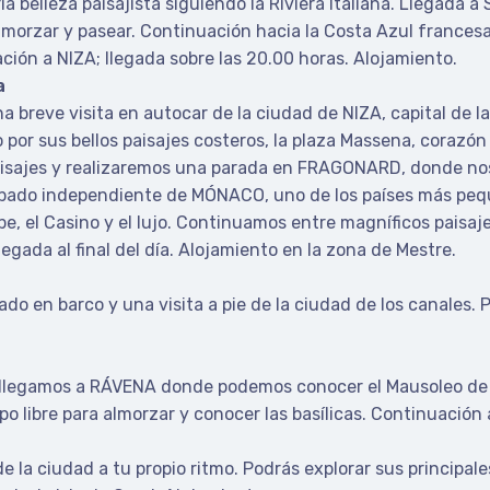
ia belleza paisajista siguiendo la Riviera Italiana. Llegad
 almorzar y pasear. Continuación hacia la Costa Azul franc
ción a NIZA; llegada sobre las 20.00 horas. Alojamiento.
a
 breve visita en autocar de la ciudad de NIZA, capital de 
por sus bellos paisajes costeros, la plaza Massena, corazón 
isajes y realizaremos una parada en FRAGONARD, donde nos 
ncipado independiente de MÓNACO, uno de los países más pe
pe, el Casino y el lujo. Continuamos entre magníficos paisajes
gada al final del día. Alojamiento en la zona de Mestre.
do en barco y una visita a pie de la ciudad de los canales. 
legamos a RÁVENA donde podemos conocer el Mausoleo de Gala
o libre para almorzar y conocer las basílicas. Continuación a
 la ciudad a tu propio ritmo. Podrás explorar sus principales