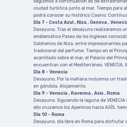
seguimos a continuación es de extraordinar
ciudad turística junto al mar. Tiempo para
podrá conocer su histórico Casino. Continua
Día 7 - Costa Azul , Niza , Genova , Veneci
Desayuno. Tras el desayuno realizaremos una
emblemático Paseo de los Ingleses conocido 
Saldremos de Niza, entre impresionantes pa
tradicional del perfume. Tiempo en el Pri
acantilado sobre el mar, el Palacio del Prínci
encuentran con el Mediterráneo. VENECIA, lle
Día 8 - Venecia
Desayuno. Por la mañana incluimos un trasla
en góndola. Alojamiento.
Día 9 - Venecia , Ravenna , Asis , Roma
Desayuno. Siguiendo la laguna de VENECIA l
ello cruzamos los Apeninos hacia ASÍS, tiemp
Día 10 - Roma
Desayuno, día libre en Roma para disfrutar de