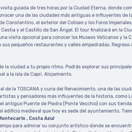
visita guiada de tres horas por la Ciudad Eterna, donde co
nocer una de las ciudades más antiguas e influyentes de la 
e Constantino, el exterior del Coliseo y los Foros Imperiales
Cestia y el Castillo de San Ángel. El tour finalizará en la Ci
a visita opcional para conocer los Museos Vaticanos y la Capi
con sus pequeños restaurantes y calles empedradas. Regreso 
 la ciudad a tu propio ritmo. Podrás explorar sus principales
l a la isla de Capri. Alojamiento.
l de la TOSCANA y cuna del Renacimiento, una de las ciuda
tistas y pensadores más influyentes de la historia, como Le
el antiguo Puente de Piedra (Ponte Vecchio) con sus tiendas 
el edificio medieval que hoy es sede del ayuntamiento. Tiemp
 Montecarlo , Costa Azul
iempo para admirar su conjunto artístico donde se encuentr