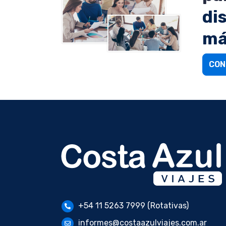
di
má
CON
+54 11 5263 7999 (Rotativas)
informes@costaazulviajes.com.ar