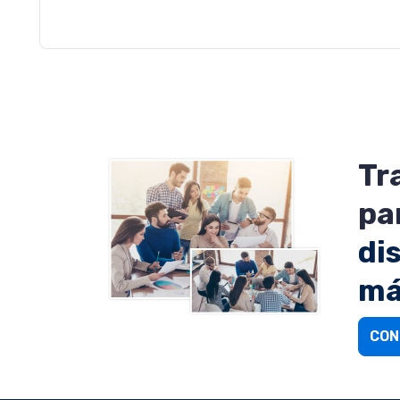
Tr
pa
di
má
CON