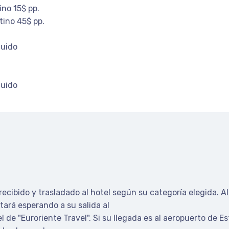
ino 15$ pp.
tino 45$ pp.
luido
luido
recibido y trasladado al hotel según su categoría elegida. Al
tará esperando a su salida al
l de "Euroriente Travel". Si su llegada es al aeropuerto de E