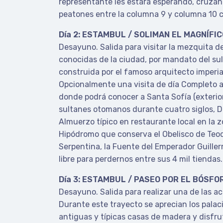
representante les estará esperando, cruzan
peatones entre la columna 9 y columna 10 con
Día 2: ESTAMBUL / SOLIMAN EL MAGNÍFI
Desayuno. Salida para visitar la mezquita d
conocidas de la ciudad, por mandato del sul
construida por el famoso arquitecto imperial 
Opcionalmente una visita de día Completo a 
donde podrá conocer a Santa Sofía (exterior)
sultanes otomanos durante cuatro siglos, D
Almuerzo típico en restaurante local en la 
Hipódromo que conserva el Obelisco de Teo
Serpentina, la Fuente del Emperador Guillerm
libre para perdernos entre sus 4 mil tiendas
Día 3: ESTAMBUL / PASEO POR EL BÓSFO
Desayuno. Salida para realizar una de las a
Durante este trayecto se aprecian los palaci
antiguas y típicas casas de madera y disfrut