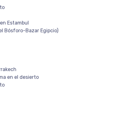
to
o en Estambul
el Bósforo-Bazar Egipcio)
rrakech
a en el desierto
to