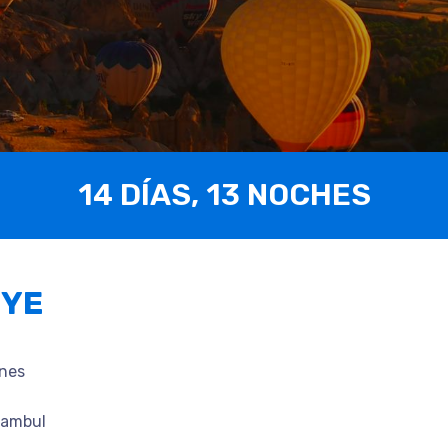
14 DÍAS, 13 NOCHES
UYE
ines
tambul