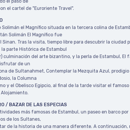
do el paso de
 el cartel de "Euroriente Travel".
CO
e Solimán el Magnífico situada en la tercera colina de Esta
tán Solimán El Magnífico fue
Sinan. Tras la visita, tiempo libre para descubrir la ciudad 
la parte Histórica de Estambul
 culminación del arte bizantino, y la perla de Estambul, El 
isfrutar de un
zona de Sultanahmet, Contemplar la Mezquita Azul, prodigio 
dosio, la Columna
o y el Obelisco Egipcio, al final de la tarde visitar el fam
. Alojamiento.
RO / BAZAR DE LAS ESPECIAS
ctividades más famosas de Estambul, un paseo en barco por 
os de los Sultanes,
ar de la historia de una manera diferente. A continuación, re