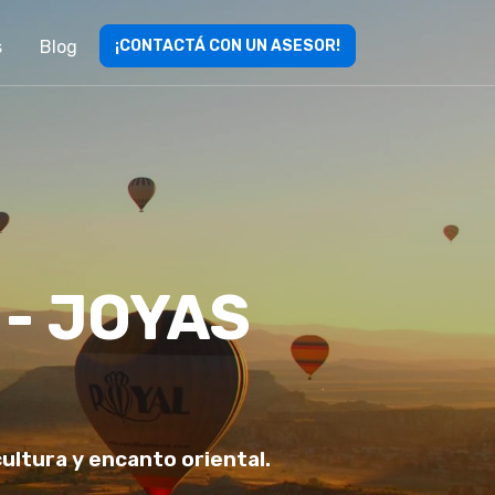
s
Blog
¡CONTACTÁ CON UN ASESOR!
- JOYAS
ultura y encanto oriental.