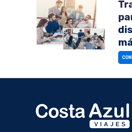
Tr
pa
di
má
CON