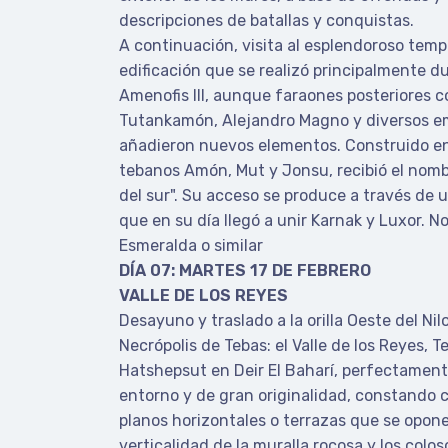
descripciones de batallas y conquistas.
A continuación, visita al esplendoroso temp
edificación que se realizó principalmente d
Amenofis III, aunque faraones posteriores c
Tutankamón, Alejandro Magno y diversos 
añadieron nuevos elementos. Construido en
tebanos Amón, Mut y Jonsu, recibió el nom
del sur". Su acceso se produce a través de 
que en su día llegó a unir Karnak y Luxor. 
Esmeralda o similar
DÍA 07: MARTES 17 DE FEBRERO
VALLE DE LOS REYES
Desayuno y traslado a la orilla Oeste del Nilo
Necrópolis de Tebas: el Valle de los Reyes, T
Hatshepsut en Deir El Baharí, perfectament
entorno y de gran originalidad, constando 
planos horizontales o terrazas que se opo
verticalidad de la muralla rocosa y los col