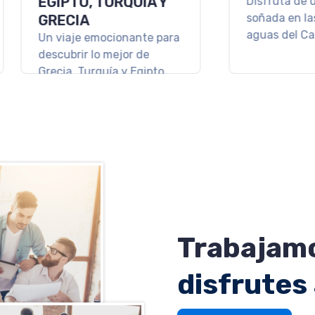
GUILLERMO &
DEL
ana
s
VARADERO
Disfr
los me
Descanso y relax en las
Rivier
playas de Cuba
Trabajamo
disfrutes