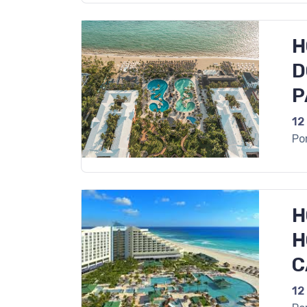
H
D
P
12
Po
H
H
C
12