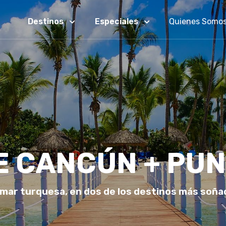
Destinos
Especiales
Quienes Somo
 CANCÚN + PU
 mar turquesa, en dos de los destinos más soñad