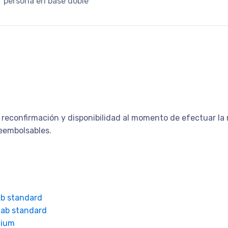
r persona en base doble
 reconfirmación y disponibilidad al momento de efectuar la r
reembolsables.
b standard
ab standard
mium