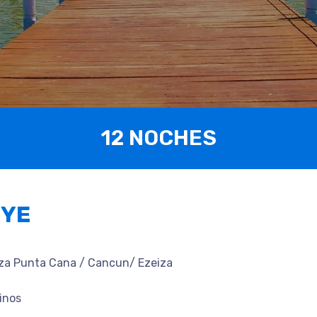
12 NOCHES
UYE
iza Punta Cana / Cancun/ Ezeiza
inos