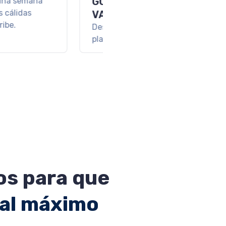
 CARMEN
uta tus vacaciones en
jores resorts de
a Maya
s para que
 al máximo