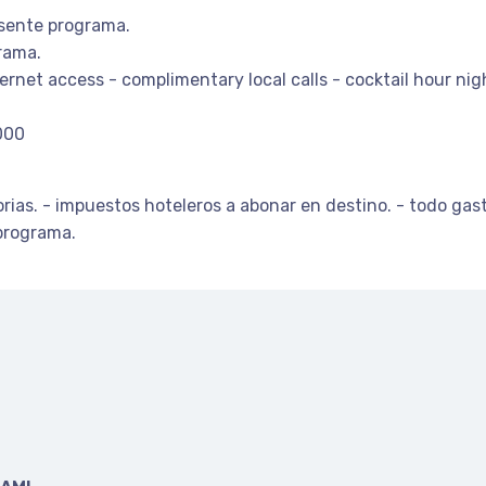
resente programa.
rama.
ternet access - complimentary local calls - cocktail hour nig
.000
torias. - impuestos hoteleros a abonar en destino. - todo ga
programa.