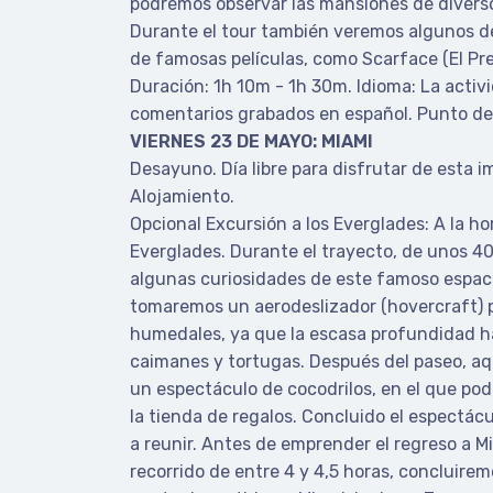
podremos observar las mansiones de diversos 
Durante el tour también veremos algunos de 
de famosas películas, como Scarface (El Pre
Duración: 1h 10m - 1h 30m. Idioma: La activi
comentarios grabados en español. Punto de 
VIERNES 23 DE MAYO: MIAMI
Desayuno. Día libre para disfrutar de esta i
Alojamiento.
Opcional Excursión a los Everglades: A la h
Everglades. Durante el trayecto, de unos 
algunas curiosidades de este famoso espaci
tomaremos un aerodeslizador (hovercraft) p
humedales, ya que la escasa profundidad hac
caimanes y tortugas. Después del paseo, aqu
un espectáculo de cocodrilos, en el que podr
la tienda de regalos. Concluido el espectácu
a reunir. Antes de emprender el regreso a Mi
recorrido de entre 4 y 4,5 horas, concluirem