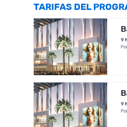
TARIFAS DEL PROG
B
9 
Po
B
9 
Po