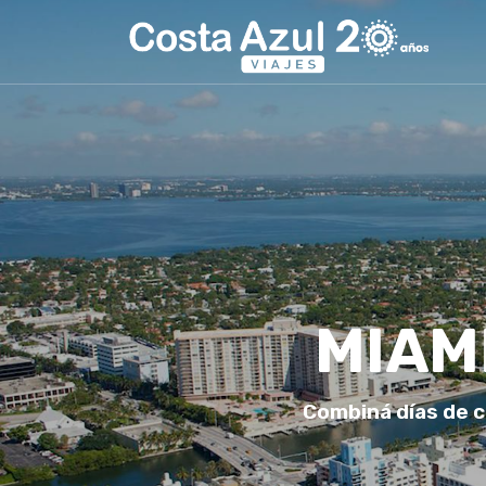
MIAM
Combiná días de 