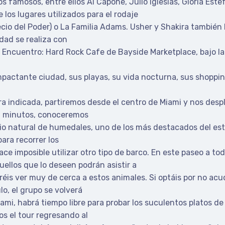
famosos, entre ellos Al Capone, Julio Iglesias, Gloria Estef
los lugares utilizados para el rodaje
cio del Poder) o La Familia Adams. Usher y Shakira también
dad se realiza con
Encuentro: Hard Rock Cafe de Bayside Marketplace, bajo la 
mpactante ciudad, sus playas, su vida nocturna, sus shopping
ora indicada, partiremos desde el centro de Miami y nos des
40 minutos, conoceremos
o natural de humedales, uno de los más destacados del est
ara recorrer los
e imposible utilizar otro tipo de barco. En este paseo a to
ellos que lo deseen podrán asistir a
éis ver muy de cerca a estos animales. Si optáis por no acudi
lo, el grupo se volverá
ami, habrá tiempo libre para probar los suculentos platos de
os el tour regresando al