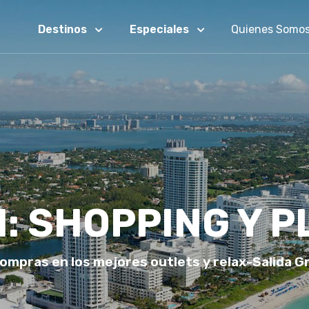
Destinos
Especiales
Quienes Somo
I: SHOPPING Y P
compras en los mejores outlets y relax-Salida 