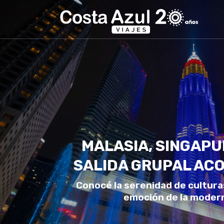
MALASIA, SINGAPUR
SALIDA GRUPAL A
Conocé la serenidad de culturas
emoción de la moder