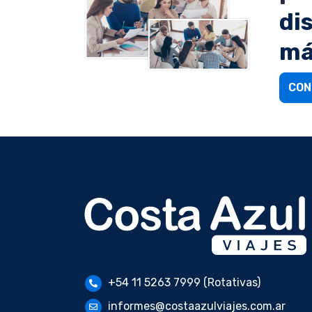
di
má
CON
+54 11 5263 7999 (Rotativas)
informes@costaazulviajes.com.ar