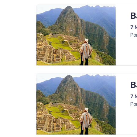
B
7 
Po
B
7 
Po