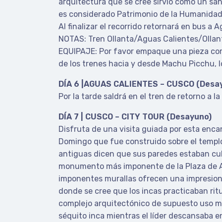
arquitectura que se cree sirvió como un san
es considerado Patrimonio de la Humanidad
Al finalizar el recorrido retornará en bus a 
NOTAS: Tren Ollanta/Aguas Calientes/Olla
EQUIPAJE: Por favor empaque una pieza como
de los trenes hacia y desde Machu Picchu, l
DÍA 6 |AGUAS CALIENTES – CUSCO (Desa
Por la tarde saldrá en el tren de retorno a l
DÍA 7 | CUSCO – CITY TOUR (Desayuno)
Disfruta de una visita guiada por esta encan
Domingo que fue construido sobre el templo 
antiguas dicen que sus paredes estaban cubi
monumento más imponente de la Plaza de Ar
imponentes murallas ofrecen una impresion
donde se cree que los incas practicaban rit
complejo arquitectónico de supuesto uso mil
séquito inca mientras el líder descansaba