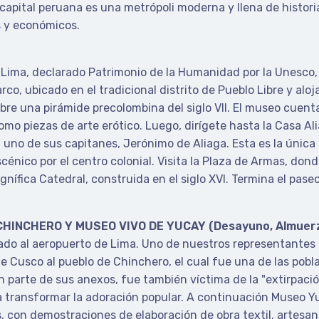
a capital peruana es una metrópoli moderna y llena de histor
 y económicos.
 Lima, declarado Patrimonio de la Humanidad por la Unesco, 
rco, ubicado en el tradicional distrito de Pueblo Libre y al
bre una pirámide precolombina del siglo VII. El museo cuen
como piezas de arte erótico. Luego, dirígete hasta la Casa A
a uno de sus capitanes, Jerónimo de Aliaga. Esta es la única
énico por el centro colonial. Visita la Plaza de Armas, don
nífica Catedral, construida en el siglo XVI. Termina el pase
 CHINCHERO Y MUSEO VIVO DE YUCAY (Desayuno, Almuer
nado al aeropuerto de Lima. Uno de nuestros representantes t
e Cusco al pueblo de Chinchero, el cual fue una de las pob
n parte de sus anexos, fue también víctima de la "extirpació
ra transformar la adoración popular. A continuación Museo Y
, con demostraciones de elaboración de obra textil, artesan