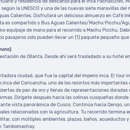
tuario y residencia de descanso para el inca Pachacútec. M
 según la UNESCO y una de las nuevas siete maravillas del
Aguas Calientes. Disfrutará un delicioso almuerzo en Café Ink
nta es compartido y Bus Aguas Calientes/Machu Picchu/Agu
 equipaje de mano para el recorrido a Machu Picchu. Debido
os pasajeros solo pueden llevar un (1) paquete pequeño que n
yuno)
a estación de Ollanta. Desde ahí será trasladado a su hotel e
tadora ciudad, que fue la capital del Imperio inca. El tour 
inca del Coricancha, uno de los recintos más importantes de
ertas de pan de oro y llenas de representaciones doradas de 
mas. Dirígete después hacia las colinas cusqueñas donde 
ante vista panorámica de Cusco. Continúa hacia Qenqo, un 
uales relacionados con la agricultura. Tu recorrido termina 
itar, con múltiples ambientes, plazas, baños, acueductos y t
 en Tambomachay.