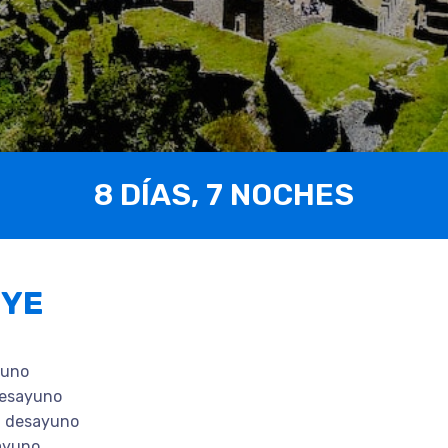
8 DÍAS, 7 NOCHES
UYE
yuno
desayuno
n desayuno
ayuno