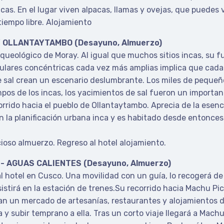
cas. En el lugar viven alpacas, llamas y ovejas, que puedes 
tiempo libre. Alojamiento
Y OLLANTAYTAMBO (Desayuno, Almuerzo)
 arqueológico de Moray. Al igual que muchos sitios incas, su 
ulares concéntricas cada vez más amplias implica que cada 
e sal crean un escenario deslumbrante. Los miles de peque
mpos de los incas, los yacimientos de sal fueron un importa
orrido hacia el pueblo de Ollantaytambo. Aprecia de la esenc
la planificación urbana inca y es habitado desde entonces -
cioso almuerzo. Regreso al hotel alojamiento.
- AGUAS CALIENTES (Desayuno, Almuerzo)
al hotel en Cusco. Una movilidad con un guía, lo recogerá de 
asistirá en la estación de trenes.Su recorrido hacia Machu P
ran un mercado de artesanías, restaurantes y alojamientos 
a y subir temprano a ella. Tras un corto viaje llegará a Mach