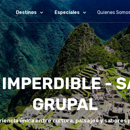
Destinos
Especiales
Quienes Somo
 IMPERDIBLE - S
GRUPAL
iencia única entre cultura, paisajes y sabores